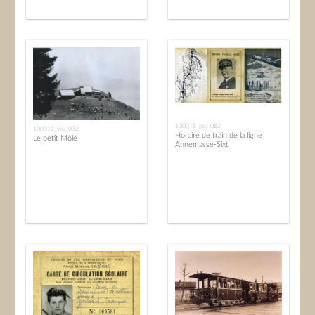
100315_pei_082
100311_viu_032
Horaire de train de la ligne
Le petit Môle
Annemasse-Sixt