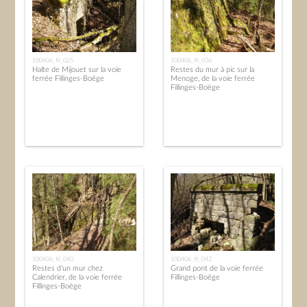
100406_fil_025
100406_fil_036
Halte de Mijouet sur la voie
Restes du mur à pic sur la
ferrée Fillinges-Boëge
Menoge, de la voie ferrée
Fillinges-Boëge
100406_fil_040
100406_fil_042
Restes d'un mur chez
Grand pont de la voie ferrée
Calendrier, de la voie ferrée
Fillinges-Boëge
Fillinges-Boëge