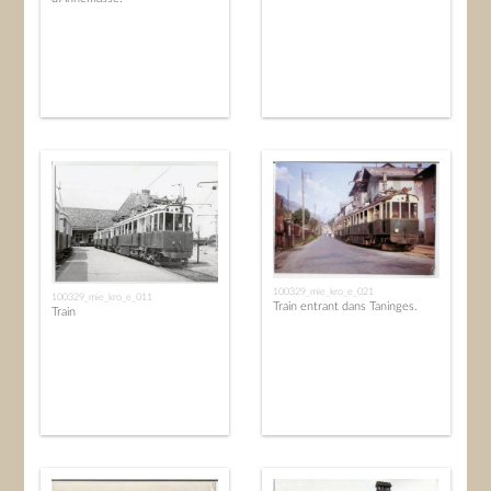
100329_mie_kro_e_021
100329_mie_kro_e_011
Train entrant dans Taninges.
Train