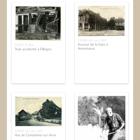
110308_con_car_s_024
Avenue de la Gare à
110307_fil_006
Annemasse
Train accidenté à Fillinges
110309_con_car_s_007
Vue de Contamine-sur-Arve