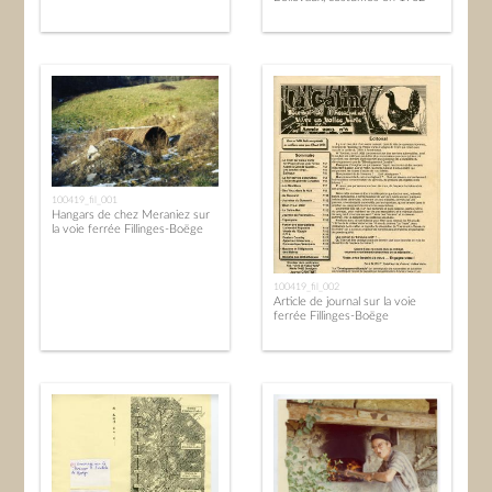
100419_fil_001
Hangars de chez Meraniez sur
la voie ferrée Fillinges-Boëge
100419_fil_002
Article de journal sur la voie
ferrée Fillinges-Boëge