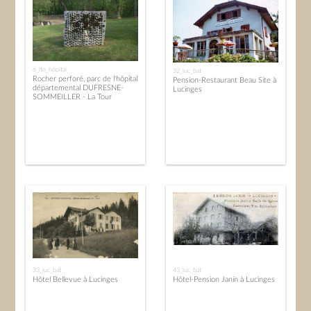
6_lto_hôpital
32_luc_bat
Rocher perforé, parc de l'hôpital
Pension-Restaurant Beau Site à
départemental DUFRESNE-
Lucinges
SOMMEILLER - La Tour
33_luc_bat
43_luc_bat
Hôtel Bellevue à Lucinges
Hôtel-Pension Janin à Lucinges