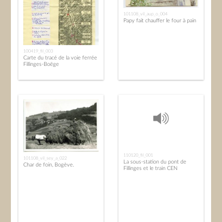
101108_vil_aup_o_004
Papy fait chauffer le four à pain
100419_fil_003
Carte du tracé de la voie ferrée
Fillinges-Boëge
110120_fil_001
101108_vil_sey_a_022
La sous-station du pont de
Char de foin, Bogève.
Fillinges et le train CEN