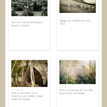
79_luc_vue
77_luc_vue
Alpage de Chatillonnet vers
Vue sur le bassin lémanique
1922
depuis Lucinges
176_sab_pat
174_sab_pat
Pont du tramway de Curseille,
Pont sur la rivière de la
Saint-André-de-Boëge
Molertaz à la Corbière, Saint-
André-de-Boëge