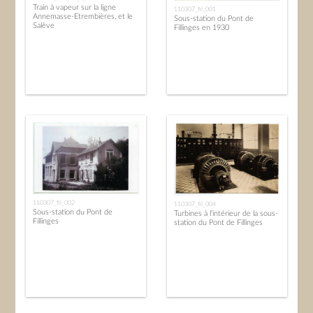
Train à vapeur sur la ligne
110307_fil_001
Annemasse-Etrembières, et le
Sous-station du Pont de
Salève
Fillinges en 1930
110307_fil_002
110307_fil_004
Sous-station du Pont de
Turbines à l'intérieur de la sous-
Fillinges
station du Pont de Fillinges