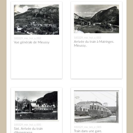
100329_mie_hol_a_003
100329_mie_hol_a_002
Arrivée du train à Matringes.
Vue générale de Mieussy
Mieussy.
100329_mie_hol_a_005
100329_mie_kro_e_005
Sixt. Arrivée du train
Train dans une gare.
d'Annemasse.