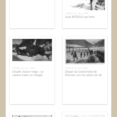
110314_ctr_cou_s_049
Louis BOSSUS aux foins
110314_ctr_rio_s_010
110314_ctr_rio_s_018
Double chasse-neige : un
Départ du Grand hôtel de
camion traîne un triangle
Morzine vers les pistes de ski