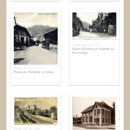
110304_onn_cou_s_059
Route d'Onnion et chapelle du
bon refuge
110304_onn_cou_s_019
Pointe de l'herbette à Onnion
110307_con_car_s_026