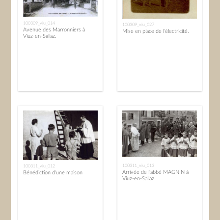
100309_viu_014
100309_viu_027
Avenue des Marronniers à
Mise en place de l'électricité.
Viuz-en-Sallaz.
100311_viu_013
100311_viu_012
Arrivée de l'abbé MAGNIN à
Bénédiction d'une maison
Viuz-en-Sallaz