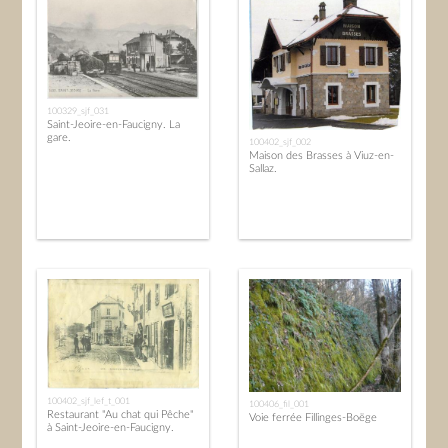
100329_sjf_031
Saint-Jeoire-en-Faucigny. La
gare.
100402_sjf_002
Maison des Brasses à Viuz-en-
Sallaz.
100402_sjf_lef_t_001
100406_fil_001
Restaurant "Au chat qui Pêche"
Voie ferrée Fillinges-Boëge
à Saint-Jeoire-en-Faucigny.