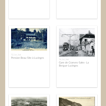
52_luc_bat
Pension Beau-Site à Lucinges
56_luc_bat
Gare de Cranves-Sales- La
Bergue-Lucinges