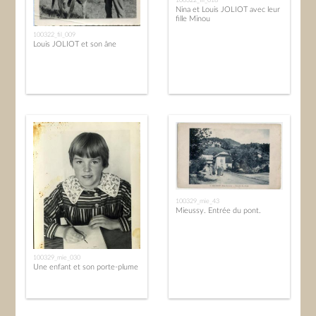
Nina et Louis JOLIOT avec leur
fille Minou
100322_fil_009
Louis JOLIOT et son âne
100329_mie_43
Mieussy. Entrée du pont.
100329_mie_030
Une enfant et son porte-plume