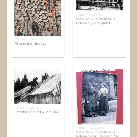
100408_bel_lad_l_0031
Scène de vie quotidienne à
Bellevaux, jeu de quilles
100406_sjt_med_m_007
Fléau et train de char.
100408_bel_lad_l_0042
Réfection d'un toit à Bellevaux.
100408_bel_qua_k_008c
Scène de vie quotidienne à
Bellevaux, costumes en 1902