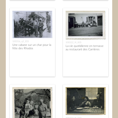
100316_sjf_203
100322_fil_005
Une cabane sur un char pour la
La vie quotidienne en terrasse
fête des Rhodos
au restaurant des Carrières
100322_fil_018