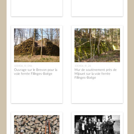
100406_fil_046
100406_fil_26
Ouvrage sur le Brevon pour la
Mur de soutènement près de
voie ferrée Fillinges-Boëge
Mijouet sur la voie ferrée
Fillinges-Boëge