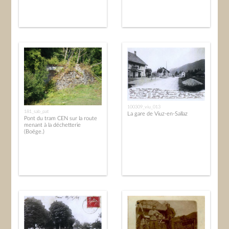
100309_viu_013
181_sab_pat
La gare de Viuz-en-Sallaz
Pont du tram CEN sur la route
menant à la déchetterie
(Boëge.)