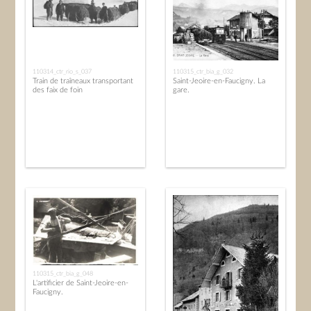
110314_ctr_rio_s_037
110315_ctr_bia_g_032
Train de traîneaux transportant
Saint-Jeoire-en-Faucigny. La
des faix de foin
gare.
110315_ctr_bia_g_048
L'artificier de Saint-Jeoire-en-
Faucigny.