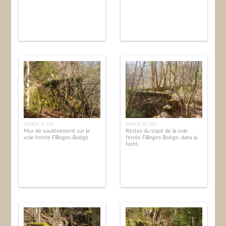
100406_fil_016
100406_fil_020
Mur de soutènement sur la
Restes du tracé de la voie
voie ferrée Fillinges-Boëge
ferrée Fillinges-Boëge, dans la
forêt.