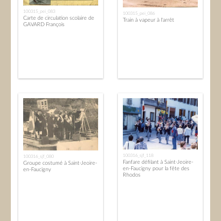
100315_pei_083
100315_pei_086
Carte de circulation scolaire de
Train à vapeur à l'arrêt
GAVARD François
100316_sjf_118
100316_sjf_080
Fanfare défilant à Saint-Jeoire-
Groupe costumé à Saint-Jeoire-
en-Faucigny pour la fête des
en-Faucigny
Rhodos