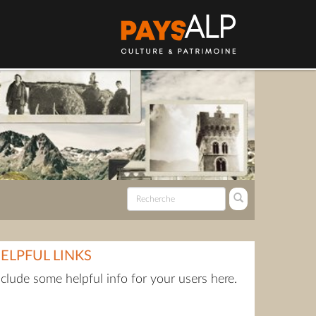
ELPFUL LINKS
nclude some helpful info for your users here.