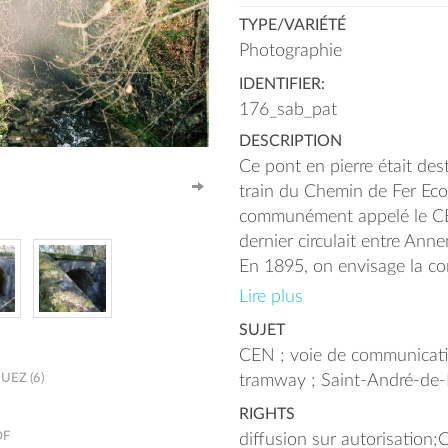
TYPE/VARIÉTÉ
Photographie
IDENTIFIER:
176_sab_pat
DESCRIPTION
Ce pont en pierre était de
train du Chemin de Fer E
communément appelé le CE
dernier circulait entre An
En 1895, on envisage la co
ligne entre Pont-de- Filling
Lire plus
études commencent en 1914
SUJET
interrompues par la guerre
CEN ; voie de communication
de prolonger la ligne jusq
EZ (6)
tramway ; Saint-André-de
Tous les terrains sont ache
RIGHTS
commencent en 1923. Ils s
DF
diffusion sur autorisation
1926 pour des problèmes 