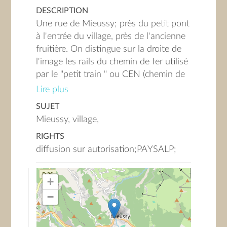
DESCRIPTION
Une rue de Mieussy; près du petit pont
à l'entrée du village, près de l'ancienne
fruitière. On distingue sur la droite de
l'image les rails du chemin de fer utilisé
par le "petit train " ou CEN (chemin de
fer Economique du Nord) qui
Lire plus
fonctionna de 1891 à 1959 et reliait
SUJET
Annemasse à Sixt-Fer-à-Cheval
Mieussy, village,
RIGHTS
diffusion sur autorisation;PAYSALP;
+
−