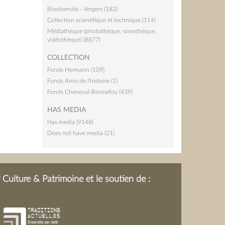
Biodiversité - Vergers (182)
Collection scientifique et technique (114)
Médiathèque (photothèque, sonothèque,
vidéothèque) (8877)
COLLECTION
Fonds Hermann (109)
Fonds Amis de l'histoire (1)
Fonds Cheneval-Bonnefoy (439)
HAS MEDIA
Has media (9148)
Does not have media (21)
Culture & Patrimoine et le soutien de :