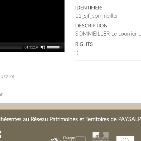
IDENTIFIER:
11_sjf_sommeiller
DESCRIPTION
SOMMEILLER Le courrier d
RIGHTS
01:31:14
;;
EZ (0)
DF
érentes au Réseau Patrimoines et Territoires de PAYSALP 