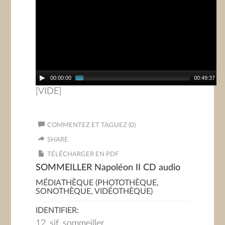
00:00:00
00:49:37
[VIDE]
COMMENTEZ ET TAGUEZ (0)
SHARE
TÉLÉCHARGER EN PDF
SOMMEILLER Napoléon II CD audio
MÉDIATHÈQUE (PHOTOTHÈQUE,
SONOTHÈQUE, VIDÉOTHÈQUE)
IDENTIFIER:
12_sjf_sommeiller