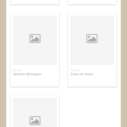
PAY_IK
PAY_IW
Quetsch d'Ersinguen
Cuisse de nonne