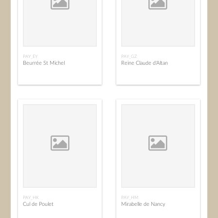
PAY_EY
PAY_GZ
Beurrée St Michel
Reine Claude d'Altan
PAY_HK
PAY_HM
Cul de Poulet
Mirabelle de Nancy