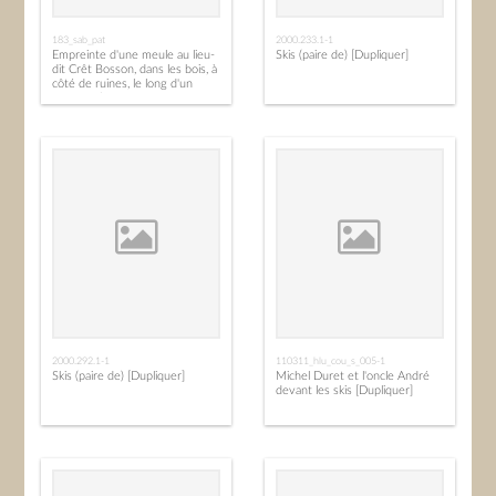
183_sab_pat
2000.233.1-1
Empreinte d'une meule au lieu-
Skis (paire de) [Dupliquer]
dit Crêt Bosson, dans les bois, à
côté de ruines, le long d'un
ruisseau (hameau de la Molière
à Saint-André-de-Boëge
2000.292.1-1
110311_hlu_cou_s_005-1
Skis (paire de) [Dupliquer]
Michel Duret et l'oncle André
devant les skis [Dupliquer]