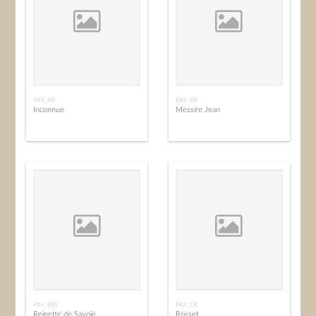
PAY_AP
PAY_BR
Inconnue
Messire Jean
PAY_BW
PAY_CK
Reinette de Savoie
Rosset