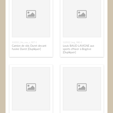
110311_hlu_cou_s_007-1
110512_bog_980-1
Camion de skis Duret devant
Louis BAUD LAVIGNE aux
l'usine Duret [Dupliquer]
sports d'hiver à Bogève
[Dupliquer]