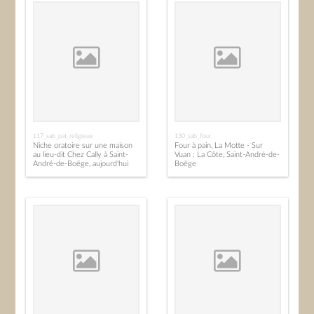
117_sab_pat_religieux
130_sab_four
Niche oratoire sur une maison
Four à pain, La Motte - Sur
au lieu-dit Chez Cally à Saint-
Vuan : La Côte, Saint-André-de-
André-de-Boëge, aujourd'hui
Boëge
disparue