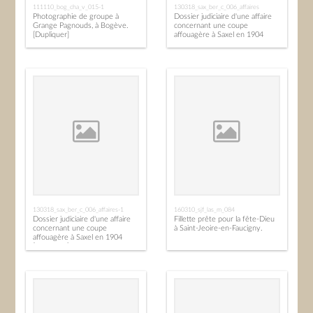
111110_bog_cha_v_015-1
130318_sax_ber_c_006_affaires
Photographie de groupe à
Dossier judiciaire d'une affaire
Grange Pagnouds, à Bogève.
concernant une coupe
[Dupliquer]
affouagère à Saxel en 1904
130318_sax_ber_c_006_affaires-1
160310_sjf_las_m_084
Dossier judiciaire d'une affaire
Fillette prête pour la fête-Dieu
concernant une coupe
à Saint-Jeoire-en-Faucigny.
affouagère à Saxel en 1904
[Dupliquer]