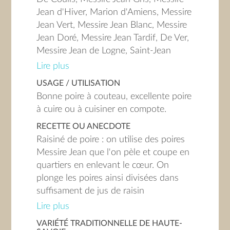
Jean d'Hiver, Marion d'Amiens, Messire
Jean Vert, Messire Jean Blanc, Messire
Jean Doré, Messire Jean Tardif, De Ver,
Messire Jean de Logne, Saint-Jean
d'Anjou, Saint-Jean Musqué, De
Lire plus
Monsieur John, Chaulis, John,
USAGE / UTILISATION
Monsieur Jean, Messire Jean Chaulis,
Bonne poire à couteau, excellente poire
De la communauté, De Couvent,
à cuire ou à cuisiner en compote.
Emmilacour, John Dory, Messire Jean
RECETTE OU ANECDOTE
Romain, Messire Jaune Doré.
Raisiné de poire : on utilise des poires
Messire Jean que l'on pèle et coupe en
quartiers en enlevant le cœur. On
plonge les poires ainsi divisées dans
suffisament de jus de raisin
fraîchement pressé pour les baigner.
Lire plus
Puis, on met à cuire à grand feu jusqu'à
VARIÉTÉ TRADITIONNELLE DE HAUTE-
ce que les quartiers se ramolissent. On