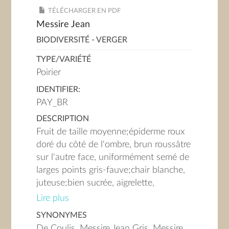
TÉLÉCHARGER EN PDF
Messire Jean
BIODIVERSITÉ - VERGER
TYPE/VARIÉTÉ
Poirier
IDENTIFIER:
PAY_BR
DESCRIPTION
Fruit de taille moyenne;épiderme roux
doré du côté de l'ombre, brun roussâtre
sur l'autre face, uniformément semé de
larges points gris-fauve;chair blanche,
juteuse;bien sucrée, aigrelette,
agréablement parfumée;pédoncule
Lire plus
court, voire moyen
SYNONYMES
De Coulis, Messire Jean Gris, Messire