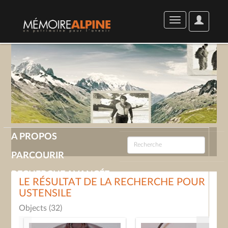
User
Toggle
Options
navigation
A PROPOS
PARCOURIR
RECHERCHE AVANCÉE
LE RÉSULTAT DE LA RECHERCHE POUR
USTENSILE
GALERIE
Objects (32)
CONTACT