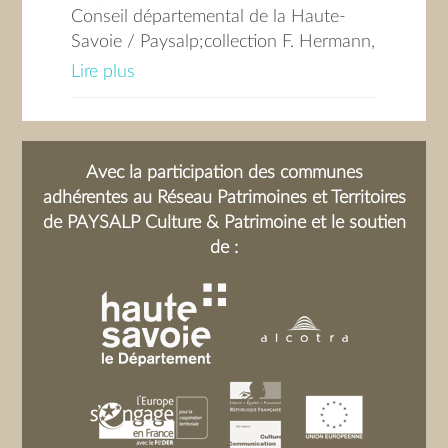
Conseil départemental de la Haute-
Savoie / Paysalp;collection F. Hermann,
Conseil départemental de la Haute-
Lire plus
Savoie / Paysalp
Avec la participation des communes
adhérentes au Réseau Patrimoines et Territoires
de PAYSALP Culture & Patrimoine et le soutien
de :