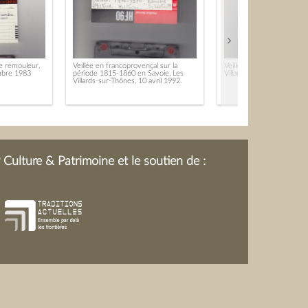
e rémouleur,
Veillée en francoprovençal sur la
Veillée autour de l’histoir
mbre 1983
période 1815-1860 en Savoie, Les
Villards-sur-Thônes - mar
Villards-sur-Thônes, 10 avril 1992.
Culture & Patrimoine et le soutien de :