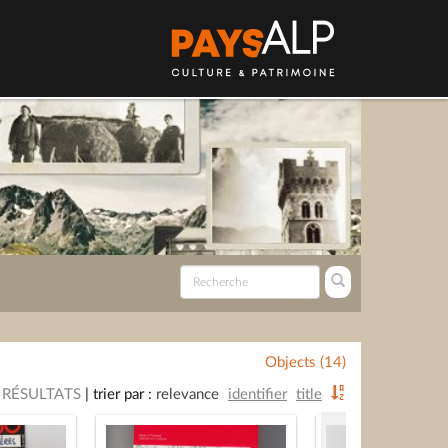
Objects (14)
 RÉSULTATS
|
trier par :
relevance
identifier
title