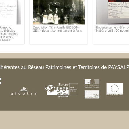
Pampa »,
Description Titre Famille BESSON-
Enquête sur le métier d
nts d’écoles
GENY devant son restaurant à Paris
Habère-Lullin, 30 nove
is accompagnés
IER-mars
Albanais
érentes au Réseau Patrimoines et Territoires de PAYSALP 