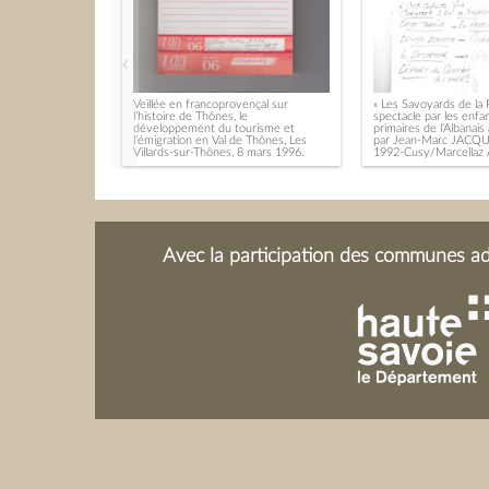
Veillée en francoprovençal sur
« Les Savoyards de la 
l’histoire de Thônes, le
spectacle par les enfa
développement du tourisme et
primaires de l’Albana
l’émigration en Val de Thônes, Les
par Jean-Marc JACQU
Villards-sur-Thônes, 8 mars 1996.
1992-Cusy/Marcellaz 
Avec la participation des communes adh