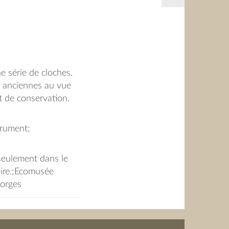
 série de cloches.
z anciennes au vue
at de conservation.
trument;
 seulement dans le
oire.;Ecomusée
orges