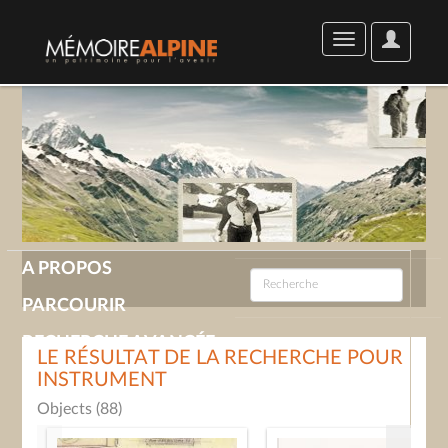
User
Toggle
Options
navigation
A PROPOS
PARCOURIR
RECHERCHE AVANCÉE
LE RÉSULTAT DE LA RECHERCHE POUR
INSTRUMENT
GALERIE
Objects (88)
CONTACT