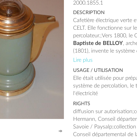
2000.1855.1
DESCRIPTION
Cafetière électrique verte 
CELT. Elle fonctionne sur l
percolateur.;
Vers 1800, le 
Baptiste de
BELLOY
, arc
(1801), invente le système 
café. Cet ecclésiastique de
Lire plus
er
Napoléon 1
, conçoit une 
USAGE / UTILISATION
composée de deux récipient
Elle était utilisée pour pré
au milieu par un comparti
système de percolation, le 
où l’on place la mouture. Il
l'électricité
d’infusion mais de
percola
RIGHTS
percolare : « passer au trave
diffusion sur autorisation;c
du Cardinal prendra un te
Hermann, Conseil départem
dubelloire
et la méthode de
Savoie / Paysalp;collectio
noté «
à la Dubelloy
» dans
Conseil départemental de 
gastronomiques de l’époque