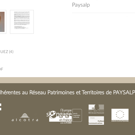
Paysalp
Physiologie du goût de
BRI
EZ (4)
DF
érentes au Réseau Patrimoines et Territoires de PAYSALP 