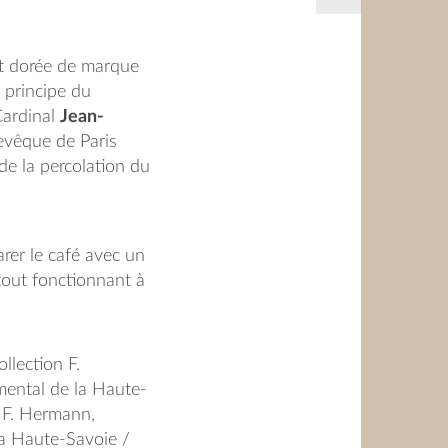
et dorée de marque
e principe du
Cardinal
Jean-
hevêque de Paris
de la percolation du
 91 ans, proche de
cafetière en grès,
s empilés, séparés
parer le café avec un
ment finement percé
tout fonctionnant à
 ne s’agit donc plus
tion
(du latin
rs »). La cafetière
ollection F.
mps de nom de
ental de la Haute-
 préparation est
n F. Hermann,
 les ouvrages
la Haute-Savoie /
 dont le célèbre