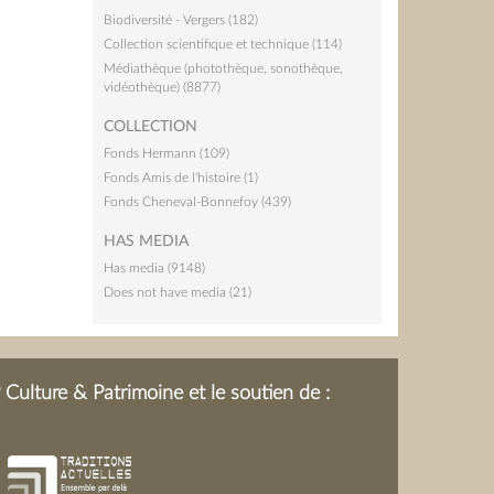
Biodiversité - Vergers (182)
Collection scientifique et technique (114)
Médiathèque (photothèque, sonothèque,
vidéothèque) (8877)
COLLECTION
Fonds Hermann (109)
Fonds Amis de l'histoire (1)
Fonds Cheneval-Bonnefoy (439)
HAS MEDIA
Has media (9148)
Does not have media (21)
Culture & Patrimoine et le soutien de :