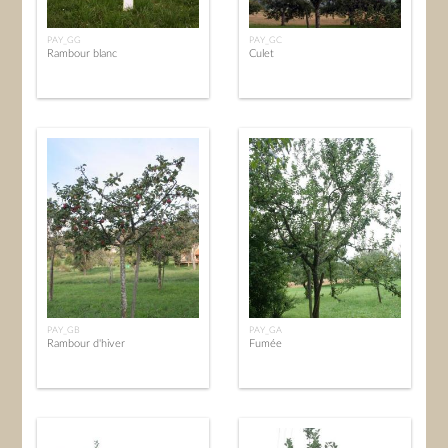
PAY_GG
PAY_GC
Rambour blanc
Culet
PAY_GB
PAY_GA
Rambour d'hiver
Fumée