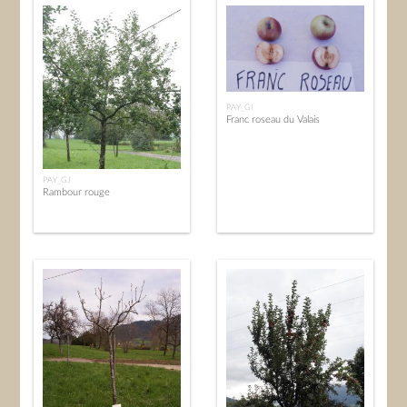
PAY_GI
Franc roseau du Valais
PAY_GJ
Rambour rouge