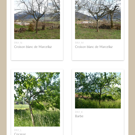
PAY_N
PAY_M
Croison blanc de Marcellaz
Croison blanc de Marcellaz
PAY_K
Barbe
PAY_L
Cocasse