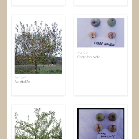
PAY_GU
Chère Nouvelle
PAY_GW
Api étoilée