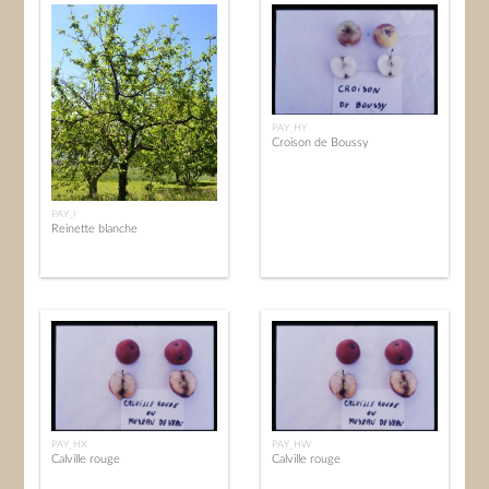
PAY_HY
Croison de Boussy
PAY_I
Reinette blanche
PAY_HX
PAY_HW
Calville rouge
Calville rouge