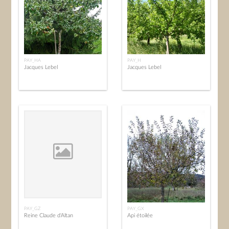
PAY_HA
PAY_H
Jacques Lebel
Jacques Lebel
PAY_GZ
PAY_GX
Reine Claude d'Altan
Api étoilée