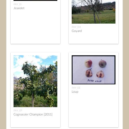
PAY_EI
Jeandet
PAY_EH
Goyard
PAY_EE
Loup
PAY_EF
Cognassier Champion [2011]