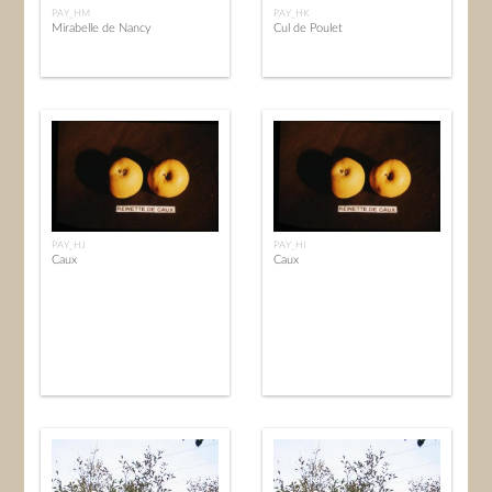
PAY_HM
PAY_HK
Mirabelle de Nancy
Cul de Poulet
PAY_HJ
PAY_HI
Caux
Caux