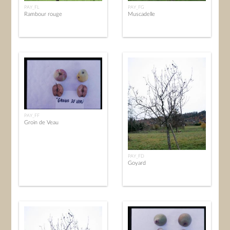
PAY_FL
PAY_FG
Rambour rouge
Muscadelle
PAY_FF
Groin de Veau
PAY_FD
Goyard