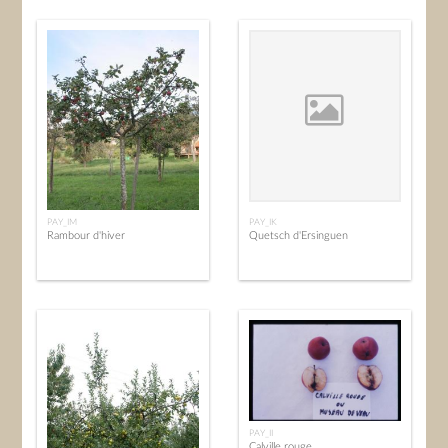
PAY_IM
PAY_IK
Rambour d'hiver
Quetsch d'Ersinguen
PAY_II
Calville rouge