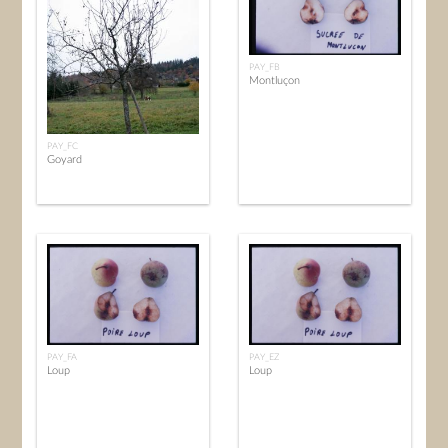
PAY_FB
Montluçon
PAY_FC
Goyard
PAY_FA
PAY_EZ
Loup
Loup