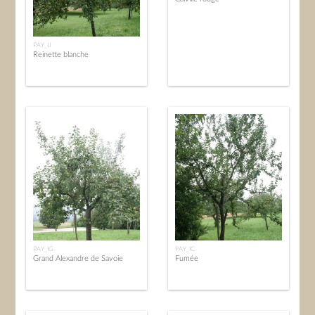
PAY_IJ
Reinette blanche
PAY_IG
PAY_IC
Grand Alexandre de Savoie
Fumée