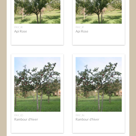
PAY_IR
PAY_IP
Api Rose
Api Rose
PAY_IO
PAY_IN
Rambour d'hiver
Rambour d'hiver