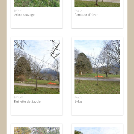
PAY_Y
PAY_X
Arbre sauvage
Rambour d'hiver
PAY_W
PAY_V
Reinette de Savoie
Eylau