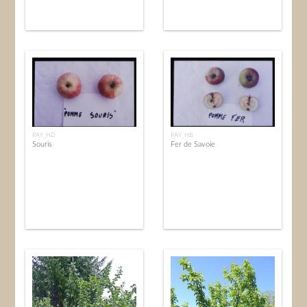
PAY_HD
PAY_HB
Souris
Fer de Savoie