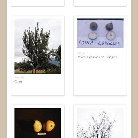
PAY_EJ
Poires à rissoles de Fillinges
PAY_EK
Culet