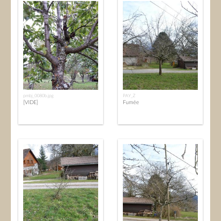
pmbj_0080b.jpg
PAY_Z
[VIDE]
Fumée