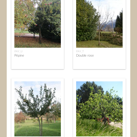
PAY_U
PAY_T
Pépine
Double rose