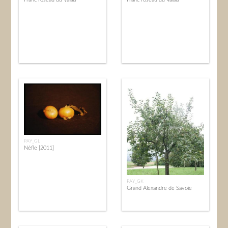
PAY_GL
Nèfle [2011]
PAY_GK
Grand Alexandre de Savoie