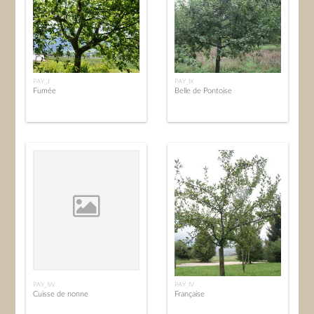
PAY_J
PAY_IX
Fumée
Belle de Pontoise
PAY_IW
PAY_IV
Cuisse de nonne
Française