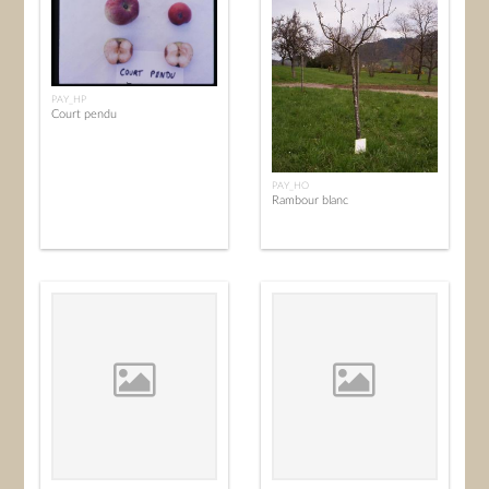
PAY_HP
Court pendu
PAY_HO
Rambour blanc