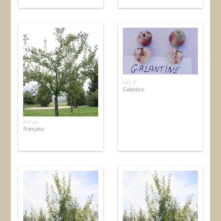
PAY_IT
Galantine
PAY_IU
Française