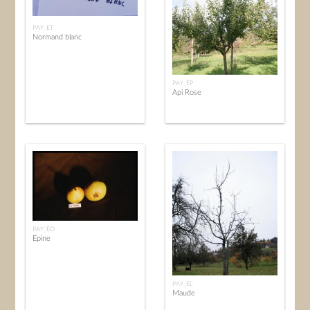
PAY_ET
Normand blanc
PAY_EP
Api Rose
PAY_EO
Epine
PAY_EL
Maude