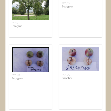
PAY_GS
Bourgeois
PAY_GT
Française
PAY_GQ
PAY_GR
Galantine
Bourgeois