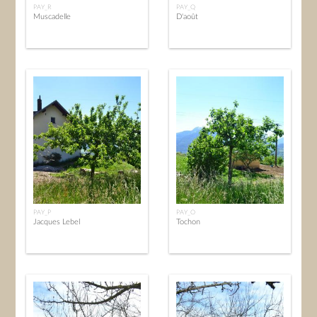
PAY_R
PAY_Q
Muscadelle
D'août
PAY_P
PAY_O
Jacques Lebel
Tochon