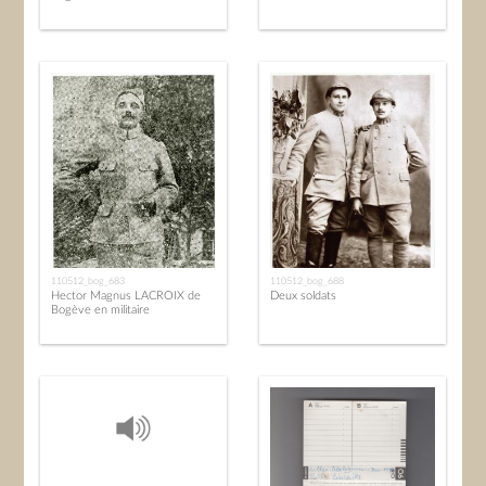
110512_bog_683
110512_bog_688
Hector Magnus LACROIX de
Deux soldats
Bogève en militaire