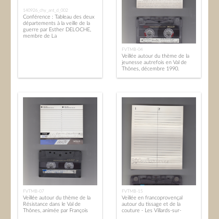
140926_chy_ant_d_002
Conférence : Tableau des deux
départements à la veille de la
guerre par Esther DELOCHE,
membre de La
FVTMB-04
Veillée autour du thème de la
jeunesse autrefois en Val de
Thônes, décembre 1990.
FVTMB-07
FVTMB-15
Veillée autour du thème de la
Veillée en francoprovençal
Résistance dans le Val de
autour du tissage et de la
Thônes, animée par François
couture - Les Villards-sur-
SYLVESTRE - 12 mars 1993
Thônes - 8 juin 1990