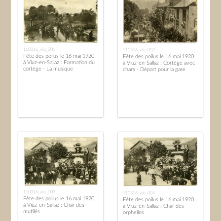
110316_viu_001
110316_viu_002
Fête des poilus le 16 mai 1920
Fête des poilus le 16 mai 1920
à Viuz-en-Sallaz : Formation du
à Viuz-en-Sallaz : Cortège avec
cortège - La musique
chars - Départ pour la gare
110316_viu_003
110316_viu_004
Fête des poilus le 16 mai 1920
Fête des poilus le 16 mai 1920
à Viuz-en-Sallaz : Char des
à Viuz-en-Sallaz : Char des
mutilés
orphelins