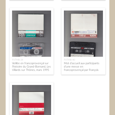
FVTMB-34
FVTMB-40
Veillée en francoprovençal sur
Mot d’accueil aux participants
l’histoire du Grand-Bornand, Les
d’une messe en
Villards sur Thônes, mars 1995
francoprovençal par François
SYLVESTRE, 17 septembre
1989.