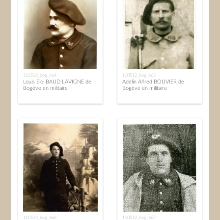
110512_bog_664
110512_bog_665
Louis Eloi BAUD LAVIGNE de
Adelin Alfred BOUVIER de
Bogève en militaire
Bogève en militaire
110512_bog_666
110512_bog_667