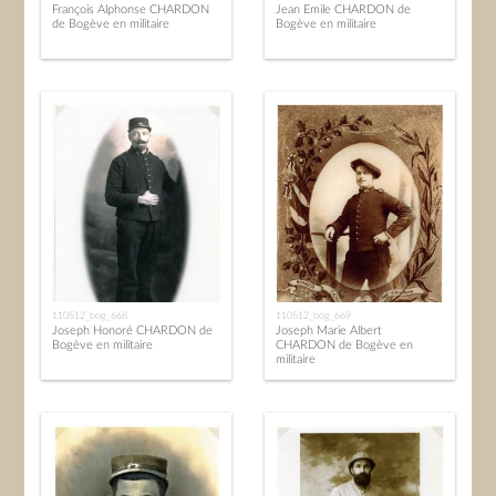
François Alphonse CHARDON
Jean Emile CHARDON de
de Bogève en militaire
Bogève en militaire
110512_bog_668
110512_bog_669
Joseph Honoré CHARDON de
Joseph Marie Albert
Bogève en militaire
CHARDON de Bogève en
militaire