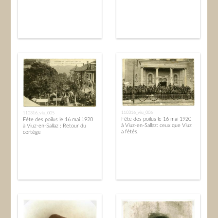
110316_viu_006
110316_viu_005
Fête des poilus le 16 mai 1920
Fête des poilus le 16 mai 1920
à Viuz-en-Sallaz: ceux que Viuz
à Viuz-en-Sallaz : Retour du
a fêtés.
cortège