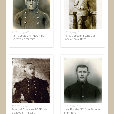
110512_bog_670
110512_bog_671
Pierre Louis CHARDON de
François Joseph FOREL de
Bogève en militaire
Bogève en militaire
110512_bog_672
110512_bog_674
Edouard Alphonse FOREL de
Louis Eusèbe GOY de Bogève
Bogève en militaire
en militaire