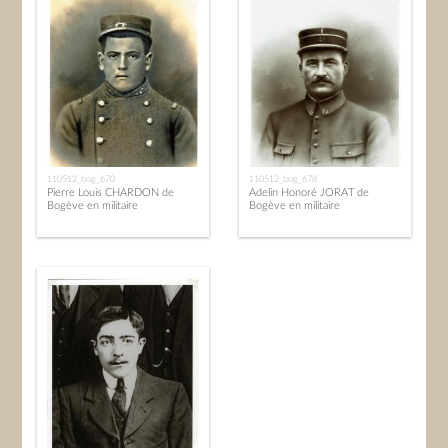
110512_bog_670
110512_bog_678
Pierre Louis CHARDON de
Adelin Honoré JORAT de
Bogève en militaire
Bogève en militaire