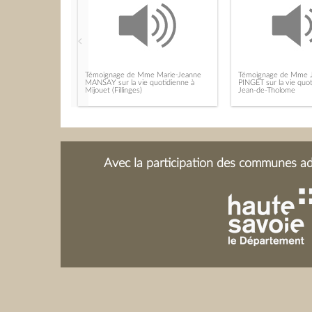
Témoignage de Mme Marie-Jeanne
Témoignage de Mme 
MANSAY sur la vie quotidienne à
PINGET sur la vie quot
Mijouet (Fillinges)
Jean-de-Tholome
Avec la participation des communes adh