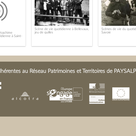
Scène de vie quotidienne à Bellevaux,
Scènes de vie du quoti
jeu de quilles
Savoie
Joachime
idienne à Saint-
érentes au Réseau Patrimoines et Territoires de PAYSALP 