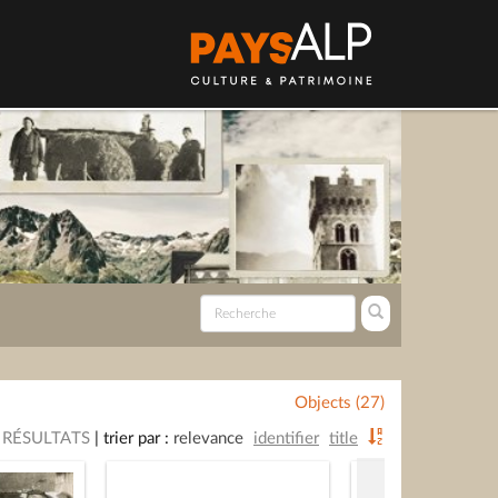
Objects (27)
 RÉSULTATS
|
trier par :
relevance
identifier
title