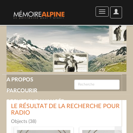
User
Toggle
Options
navigation
A PROPOS
PARCOURIR
RECHERCHE AVANCÉE
LE RÉSULTAT DE LA RECHERCHE POUR
RADIO
GALERIE
Objects (38)
CONTACT