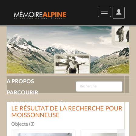
User
Toggle
Options
navigation
A PROPOS
PARCOURIR
RECHERCHE AVANCÉE
LE RÉSULTAT DE LA RECHERCHE POUR
MOISSONNEUSE
GALERIE
Objects (3)
CONTACT