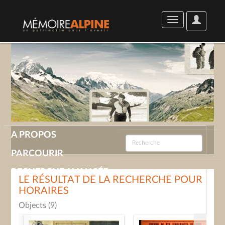
User
Toggle
Options
navigation
A PROPOS
PARCOURIR
RECHERCHE AVANCÉE
LE RÉSULTAT DE LA RECHERCHE POUR
HORAIRES
GALERIE
Objects (9)
CONTACT