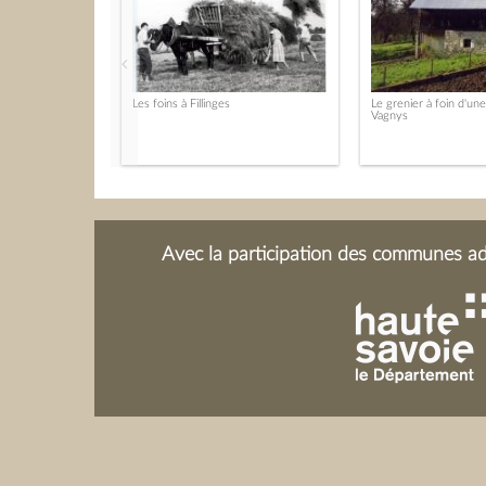
Les foins à Fillinges
Le grenier à foin d'un
Vagnys
Avec la participation des communes adh