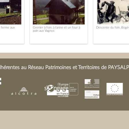
e ferme aux
Grenier à foin, à farine et un four à
Descente du foin, Bogè
pain aux Vagnys
érentes au Réseau Patrimoines et Territoires de PAYSALP 