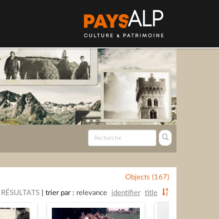
Objects (167)
 RÉSULTATS
|
trier par :
relevance
identifier
title