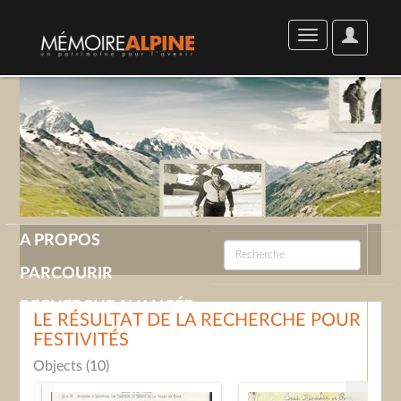
User
Toggle
Options
navigation
A PROPOS
PARCOURIR
RECHERCHE AVANCÉE
LE RÉSULTAT DE LA RECHERCHE POUR
FESTIVITÉS
GALERIE
Objects (10)
CONTACT