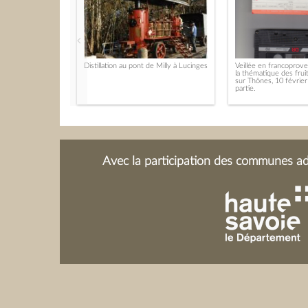
Distillation au pont de Milly à Lucinges
Veillée en francoprove
la thématique des fruit
sur Thônes, 10 févrie
partie.
Avec la participation des communes adh