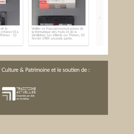
 de la
Veillée en francoprovençal autour de
e enfance (0 à
la thématique des fruits et de la
r-Thônes - 12
distillation, Les Villards sur Thônes, 10
février 1989, seconde partie.
Culture & Patrimoine et le soutien de :