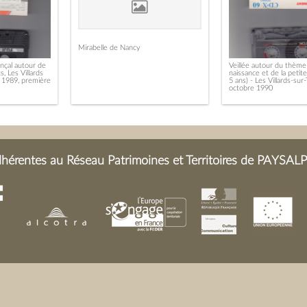
Mirabelle de Nancy
nçal autour de
Veillée autour du thème
s, Les Villards
naissance et de la petit
r 1989, première
5 ans) - Les Villards-su
octobre 1990
érentes au Réseau Patrimoines et Territoires de PAYSALP 