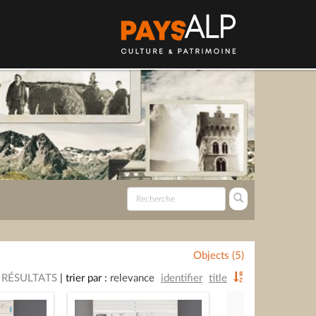
Objects (5)
 RÉSULTATS
|
trier par :
relevance
identifier
title