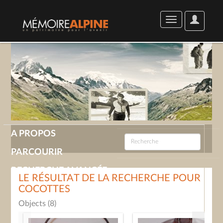
User
Toggle
Options
navigation
A PROPOS
PARCOURIR
RECHERCHE AVANCÉE
LE RÉSULTAT DE LA RECHERCHE POUR
COCOTTES
GALERIE
Objects (8)
CONTACT