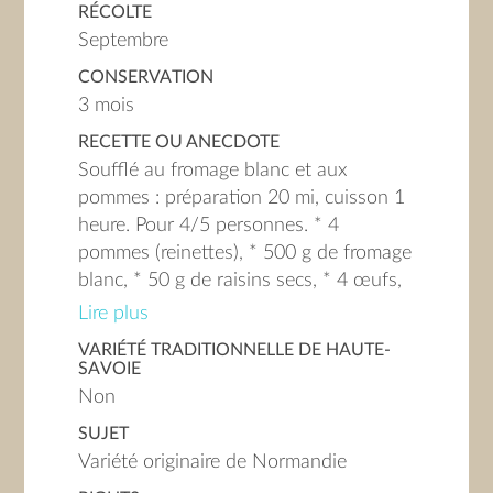
RÉCOLTE
Septembre
CONSERVATION
3 mois
RECETTE OU ANECDOTE
Soufflé au fromage blanc et aux
pommes : préparation 20 mi, cuisson 1
heure. Pour 4/5 personnes. * 4
pommes (reinettes), * 500 g de fromage
blanc, * 50 g de raisins secs, * 4 œufs,
* 140 g de sucre, * 1 citron, * 50 g de
Lire plus
semoule fine, * 1/2 sachet de levure, *
VARIÉTÉ TRADITIONNELLE DE HAUTE-
1 sachet de sucre vanillé, * 1 cuillère à
SAVOIE
soupe de rhum, * 60 g de beurre, * 2
Non
cuillères à soupe de chapelure, * 1
SUJET
cuillère d'amandes achées. Préparer les
Variété originaire de Normandie
pommes, les détailler en tranches fines.