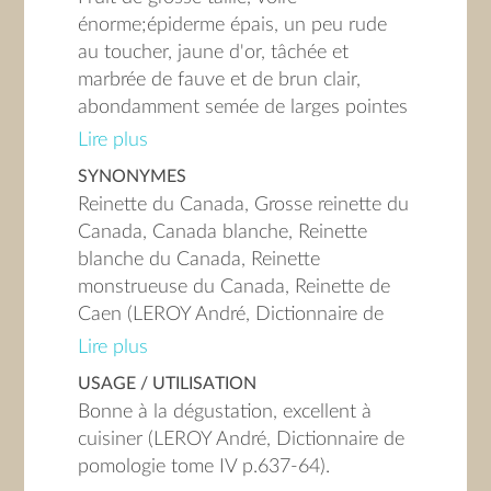
énorme;épiderme épais, un peu rude
au toucher, jaune d'or, tâchée et
marbrée de fauve et de brun clair,
abondamment semée de larges pointes
gris rugueux;chair jaunâtre, fine, mi-
Lire plus
tendre et légèrement croquante;Sucrée,
SYNONYMES
parfumée et acidulée;pédoncule moyen
Reinette du Canada, Grosse reinette du
Canada, Canada blanche, Reinette
blanche du Canada, Reinette
monstrueuse du Canada, Reinette de
Caen (LEROY André, Dictionnaire de
pomologie tome IV p.637-64) ; Manon
Lire plus
(recensement septembre 2016) ;
USAGE / UTILISATION
Reinette de Cusy (Rémy BAZEAU)
Bonne à la dégustation, excellent à
cuisiner (LEROY André, Dictionnaire de
pomologie tome IV p.637-64).