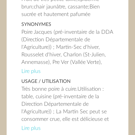
brun;chair jaunâtre, cassante;Bien
sucrée et hautement pafumée
SYNONYMES
Poire Jacques (pré-inventaire de la DDA
(Direction Départementale de
l'Agriculture)) ; Martin-Sec d'hiver,
Rousselet d'hiver, Charlon (St-Julien,
Annemasse), Pre Ver (Vallée Verte),
Qernie (Albanais), De St-Martin (Les
Lire plus
fruits de nos montagnes de Savoie) ;
USAGE / UTILISATION
Poire Rosset dans le pays de Faverges
Très bonne poire à cuire.Utilisation :
(Rémy BAZEAU (Association les
table, cuisine (pré-inventaire de la
Croqueurs de Pommes))
Direction Départementale de
l'Agriculture)) ; La Martin Sec peut se
consommer crue, elle est délicieuse et
très sucrée. C'est d'ailleurs grâce à sa
Lire plus
bonne teneur en sucres qu'elle trouvera