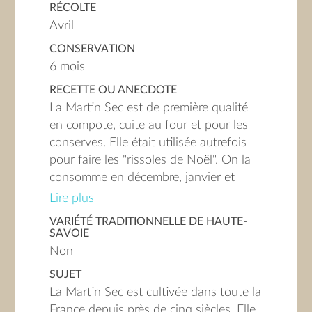
RÉCOLTE
ses meilleures applications dans les
Avril
recettes de confiseries, de confitures et
CONSERVATION
de fruits secs. (Les fruits de nos
6 mois
montagnes de Savoie)
RECETTE OU ANECDOTE
La Martin Sec est de première qualité
en compote, cuite au four et pour les
conserves. Elle était utilisée autrefois
pour faire les "rissoles de Noël". On la
consomme en décembre, janvier et
même plus tard (Les fruits de nos
Lire plus
montagnes de Savoie)
VARIÉTÉ TRADITIONNELLE DE HAUTE-
SAVOIE
Non
SUJET
La Martin Sec est cultivée dans toute la
France depuis près de cinq siècles. Elle