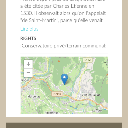
a été citée par Charles Etienne en
1530. Il observait alors qu'on l'appelait
"de Saint-Martin", parce qu'elle venait
justement à maturité vers l'époque où
Lire plus
l'on fêtait ce Saint. A partir du XVIIe
RIGHTS
siècle, le nom fut modifié pour devenir
;Conservatoire privé/terrain communal;
Martin Sec, appelation provenant sans
doute de la nature cassante et peu
+
juteuse de la chair. La Martin Sec est
aujourd'hui encore bien répandue dans
−
toutes les Alpes.