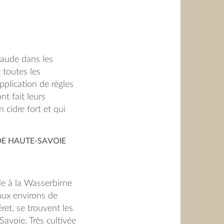
Maude dans les
t toutes les
plication de règles
nt fait leurs
 cidre fort et qui
nnée.
DE HAUTE-SAVOIE
e à la Wasserbirne
'aux environs de
éret, se trouvent les
voie. Très cultivée