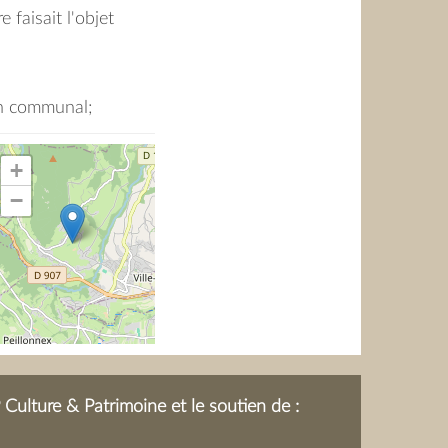
 faisait l'objet
e dans les
es pour la Maude
in communal;
+
−
Culture & Patrimoine et le soutien de :