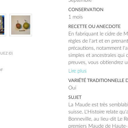
Septembre
CONSERVATION
1 mois
RECETTE OU ANECDOTE
En fabriquant le cidre de 
règles de l'art et en prenan
précautions, notamment l'ap
EZ (0)
simples et ancestrales qui o
preuves, vous obtiendrez un
pourra se conserver une a
DF
Lire plus
VARIÉTÉ TRADITIONNELLE 
Oui
SUJET
La Maude est très semblabl
suisse. L'Histoire relate qu
Bonneville, au lieu-dit Le R
premiers Maude de Haute-Sa