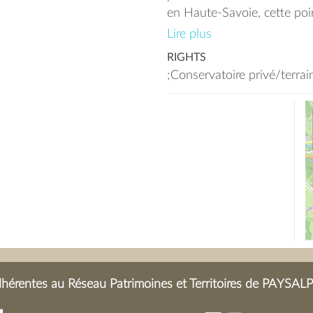
en Haute-Savoie, cette poire
d'une utilisation important
Lire plus
campagnes et les montagn
RIGHTS
(cidre).
;Conservatoire privé/terra
érentes au Réseau Patrimoines et Territoires de PAYSALP 