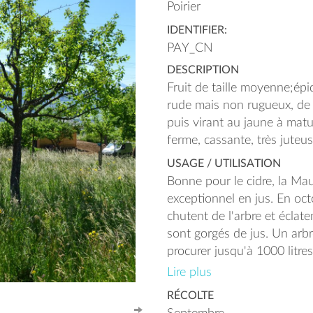
Poirier
IDENTIFIER:
PAY_CN
DESCRIPTION
Fruit de taille moyenne;ép
rude mais non rugueux, de 
puis virant au jaune à matur
ferme, cassante, très jute
USAGE / UTILISATION
Bonne pour le cidre, la M
exceptionnel en jus. En octo
chutent de l'arbre et éclaten
sont gorgés de jus. Un arb
procurer jusqu'à 1000 litres
montagnes de Savoie)
Lire plus
RÉCOLTE