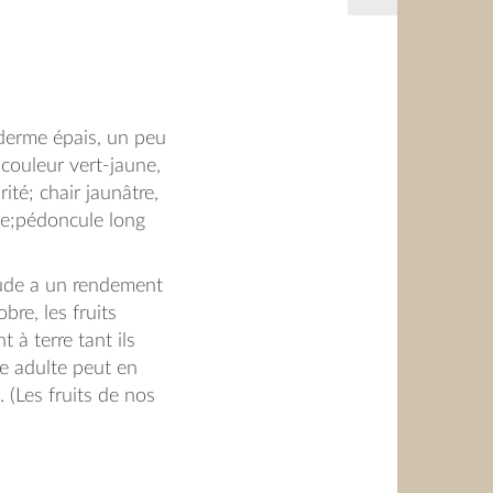
iderme épais, un peu
couleur vert-jaune,
ité; chair jaunâtre,
use;pédoncule long
aude a un rendement
bre, les fruits
t à terre tant ils
re adulte peut en
. (Les fruits de nos