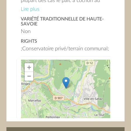
plupart des cas le parc à cochon au
dessous! En Suisse, le cidre obtenu est
Lire plus
chauffé jusqu'à obtenir un jus sirupeux
VARIÉTÉ TRADITIONNELLE DE HAUTE-
dénommé "vin cuit".
SAVOIE
Non
RIGHTS
;Conservatoire privé/terrain communal;
+
−