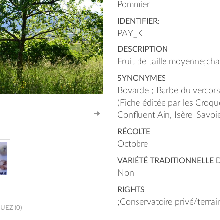
Pommier
IDENTIFIER:
PAY_K
DESCRIPTION
Fruit de taille moyenne;cha
SYNONYMES
Bovarde ; Barbe du vercors
(Fiche éditée par les Cro
Confluent Ain, Isère, Savoi
RÉCOLTE
Octobre
VARIÉTÉ TRADITIONNELLE 
Non
RIGHTS
;Conservatoire privé/terra
EZ (0)