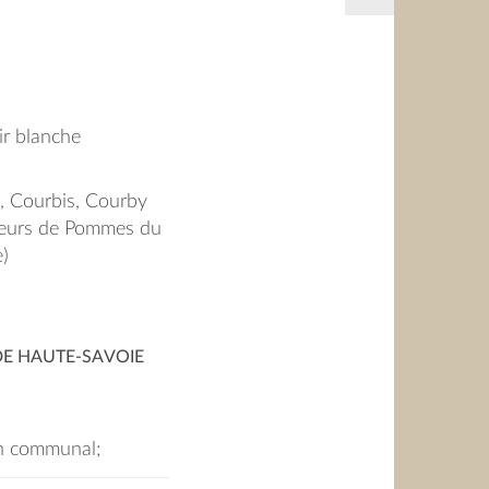
ir blanche
, Courbis, Courby
queurs de Pommes du
e)
DE HAUTE-SAVOIE
in communal;