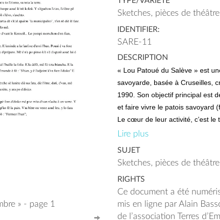
TYPE/VARIÉTÉ
Sketches, pièces de théâtre
IDENTIFIER:
SARE-11
DESCRIPTION
« Lou Patoué du Salève » est une
savoyarde, basée à Cruseilles, c
1990. Son objectif principal est 
et faire vivre le patois savoyard 
Le cœur de leur activité, c’est le
savoyarde. Chaque année, la tr
Lire plus
nouvelles représentations dans d
SUJET
(Cruseilles, Groisy, etc.).
Sketches, pièces de théâtre
RIGHTS
Roland EXCOFFIER
Ce document a été numéri
mbre » - page 1
mis en ligne par Alain Bas
Série de transcriptions de sketch
de l’association Terres d’E
courtes.