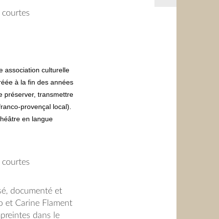
 courtes
 association culturelle
réée à la fin des années
de préserver, transmettre
(franco-provençal local).
 théâtre en langue
oupe propose de
es villages du secteur
 courtes
sé, documenté et
so et Carine Flament
es, pièces de théâtre
mpreintes dans le