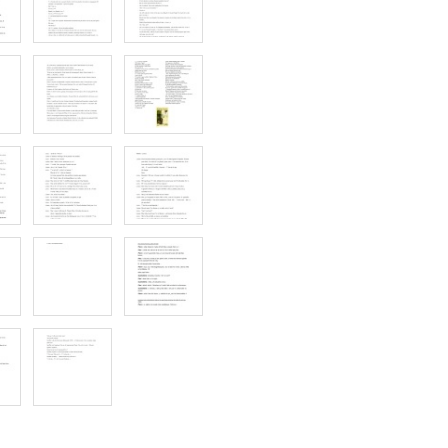
16- Sketch « La cigale è la formi
17- Sketch « La sigôle aouè la fo
18- Sketch « La COP 21 » - pag
19- Sketch « La féra d’In_ncy » 
20- Sketch « La féra d’In_ncy » 
21- Sketch « La sharféta » - pag
22- Sketch « La sharféta » - pag
23- Sketch « La tièvre du pore V
24- Sketch « Le Loup et l’Agneau 
page 1
25- Sketch « Le Rno poué l’Bosh
26- Sketch « Lo Savoyô pè Paris
27- Sketch « Louise et Lexis » -
28- Sketch « Louise et Lexis » -
29- Sketch « Louise et Lexis » -
30- Sketch « Mon Peri » - page 
31- Sketch « Mon Peri » - page 
32- Sketch « Quiproquo au salon 