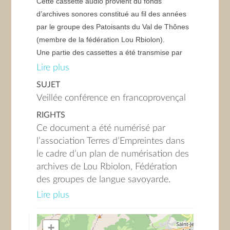
Cette cassette audio provient du fonds
d’archives sonores constitué au fil des années
par le groupe des Patoisants du Val de Thônes
(membre de la fédération Lou Rbiolon).
Une partie des cassettes a été transmise par
Michel BIBOLLET, actuel président du groupe,
Lire plus
et l’autre par Ida MERMILLOD-GROSSEMAIN
SUJET
née SYLVESTRE-GROS-MAURICE (1929-
Veillée conférence en francoprovençal
2021), habitante des Villards-sur-Thônes et
RIGHTS
auteure de nombreuses publications sur la
Ce document a été numérisé par
langue francoprovençale.
l’association Terres d’Empreintes dans
le cadre d’un plan de numérisation des
Il s’agit ici d’une veillée en francoprovençal sur
archives de Lou Rbiolon, Fédération
le cimetière des Villards-sur-Thônes, dans le
des groupes de langue savoyarde.
contexte d’une consultation publique lancée par
Cette numérisation a reçu le soutien de
la commune autour de l’agrandissement de
Lire plus
la Région Auvergne-Rhône-Alpes, du
celui-ci. L’orateur est François SYLVESTRE.
Conseil Savoie-Mont-Blanc, ainsi que
+