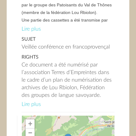
par le groupe des Patoisants du Val de Thônes
(membre de la fédération Lou Rbiolon).
Une partie des cassettes a été transmise par
Michel BIBOLLET, actuel président du groupe,
Lire plus
et l’autre par Ida MERMILLOD-GROSSEMAIN
SUJET
née SYLVESTRE-GROS-MAURICE (1929-
Veillée conférence en francoprovençal
2021), habitante des Villards-sur-Thônes et
RIGHTS
auteure de nombreuses publications sur la
Ce document a été numérisé par
langue francoprovençale.
l’association Terres d’Empreintes dans
le cadre d’un plan de numérisation des
Il s’agit ici de l’enregistrement d’une veillée dont
archives de Lou Rbiolon, Fédération
la thématique principale est l’histoire de la
des groupes de langue savoyarde.
Savoie de la période médiévale à la Révolution
Cette numérisation a reçu le soutien de
Française. L’orateur, François Sylvestre,
Lire plus
la Région Auvergne-Rhône-Alpes, du
s’exprime en francoprovençal.
Conseil Savoie-Mont-Blanc, ainsi que
+
de différentes structures (mécénat,
Face A
−
associations) et individuels investis
A.1- Présentation du thème de la cassette par