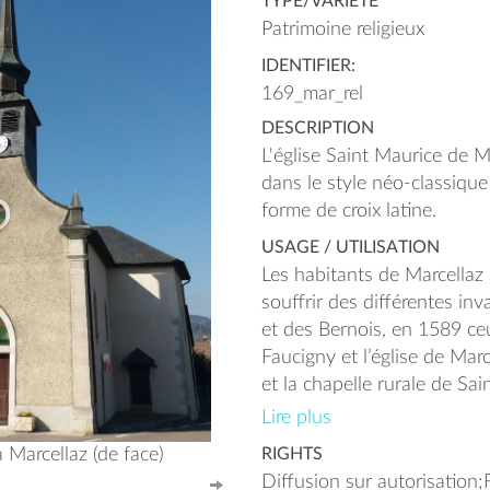
TYPE/VARIÉTÉ
Patrimoine religieux
IDENTIFIER:
169_mar_rel
DESCRIPTION
L'église Saint Maurice de Ma
dans le style néo-classique 
forme de croix latine.
USAGE / UTILISATION
Les habitants de Marcellaz
souffrir des différentes in
et des Bernois, en 1589 ceu
Faucigny et l’église de Mar
et la chapelle rurale de Sai
les confins de Contamine 
Lire plus
Lossiège (l’Haut-siège) fût 
à Marcellaz (de face)
RIGHTS
visite pastorale de Saint F
Diffusion sur autorisation