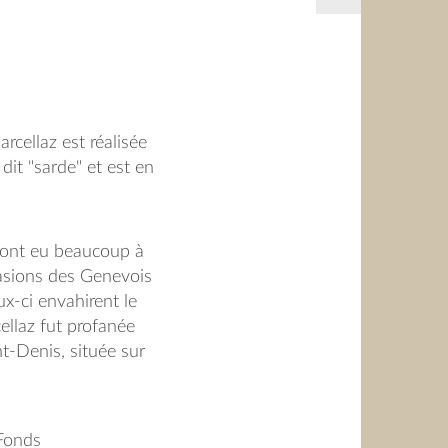
rcellaz est réalisée
dit "sarde" et est en
 ont eu beaucoup à
vasions des Genevois
x-ci envahirent le
cellaz fut profanée
nt-Denis, située sur
au-dessus de
détruite. Lors de la
rancois de Sales à
;Fonds