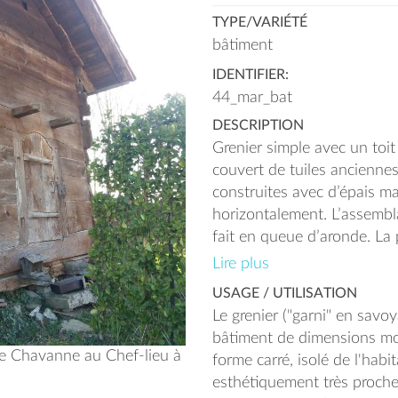
TYPE/VARIÉTÉ
bâtiment
IDENTIFIER:
44_mar_bat
DESCRIPTION
Grenier simple avec un toi
couvert de tuiles anciennes
construites avec d’épais m
horizontalement. L’assembl
fait en queue d’aronde. La 
taille et est découpée en a
Lire plus
de chapeau de gendarme) a
USAGE / UTILISATION
« le passage d’un homme c
Le grenier ("garni" en savoy
grain ». Le grenier est grav
bâtiment de dimensions mo
he Chavanne au Chef-lieu à
forme carré, isolé de l'habit
esthétiquement très proche 