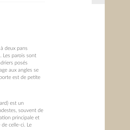
t à deux pans
. Les parois sont
adriers posés
age aux angles se
porte est de petite
rrondi (en forme
fin de permettre
hargé d’un sac de
ard) est un
é 1773.
destes, souvent de
ation principale et
de celle-ci. Le