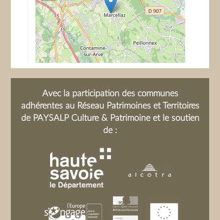
denrées alimentaires : pommes de terre,
raves, légumes secs, les viandes
séchées et fumées. Il abrite les moyens
de subsistance, en un mot, tout ce qui
était indispensable à la famille pour
"repartir" après la catastrophe de
l'incendie. Le grenier est implanté à
proximité de la maison pour éviter les
Avec la participation des communes
vols (il est souvent équipé d’une grosse
adhérentes au Réseau Patrimoines et Territoires
serrure et d'une grosse clé), à l’abri des
de PAYSALP Culture & Patrimoine et le soutien
vents afin d’éviter l’embrasement en
de :
cas d’incendie de la maison principale
et dans un endroit sec et bien aéré
pour assurer une bonne conservation
des denrées alimentaires. Légèrement
surélevé pour assurer une bonne
isolation contre l'humidité et de le
mettre hors de portée des rongeurs qui