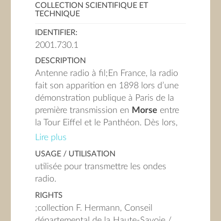
COLLECTION SCIENTIFIQUE ET
TECHNIQUE
IDENTIFIER:
2001.730.1
DESCRIPTION
Antenne radio à fil;
En France, la radio
fait son apparition en 1898 lors d’une
démonstration publique à Paris de la
première transmission en
Morse
entre
la Tour Eiffel et le Panthéon. Dès lors,
de nombreux scientifiques développent
Lire plus
les différentes pièces et éléments
USAGE / UTILISATION
technologiques de la TSF dont le russe,
utilisée pour transmettre les ondes
Alexandre Popov (1859-1906), à qui
radio.
l’on doit
l’antenne filaire
, permettant
RIGHTS
les liaisons à grande distance.
;collection F. Hermann, Conseil
départemental de la Haute-Savoie /