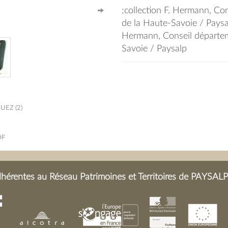
agrandissement.
;collection F. Hermann, Co
de la Haute-Savoie / Paysal
Hermann, Conseil départem
Savoie / Paysalp
EZ (2)
DF
érentes au Réseau Patrimoines et Territoires de PAYSALP 