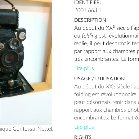
IDENTIFIER:
2001.663.1
DESCRIPTION
e
Au début du XX
siècle l’ap
ou
folding
est révolutionnai
replié, il peut désormais t
par rapport aux chambres 
très encombrantes. Le form
mm) se démocratise pour le
Lire plus
qui permet de réaliser des 
USAGE / UTILISATION
agrandissement. La marqu
Au début du XXe siècle l’ap
Contessa-Nettel fut créée
folding est révolutionnaire. 
rejoindre le groupe Zeiss I
peut désormais tenir dans
firme produit ce modèle
Co
rapport aux chambres phot
entre 1926 et 1930 dans s
encombrantes. Le format 6
se démocratise pour les pri
Lire plus
hique Contessa-Nettel,
Métal, verre, similicuir.
permet de réaliser des tira
RIGHTS