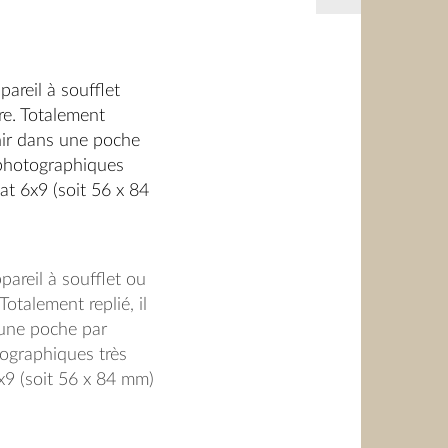
pareil à soufflet
re. Totalement
enir dans une poche
photographiques
at 6x9 (soit 56 x 84
s prises de vues ce
tirages sans
e allemande
pareil à soufflet ou
 en 1919 avant de
Totalement replié, il
kon en 1926. La
 une poche par
carette
à soufflet
ographiques très
on usine de Dresde.
x9 (soit 56 x 84 mm)
ses de vues ce qui
ges sans