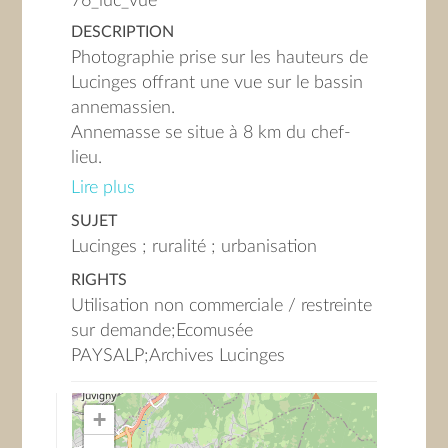
76_luc_vue
DESCRIPTION
Photographie prise sur les hauteurs de
Lucinges offrant une vue sur le bassin
annemassien.
Annemasse se situe à 8 km du chef-
lieu.
Lire plus
Le paysage rural au premier plan
SUJET
contraste avec l'environnement urbain
Lucinges ; ruralité ; urbanisation
à l'arrière-plan.
RIGHTS
Utilisation non commerciale / restreinte
sur demande;Ecomusée
PAYSALP;Archives Lucinges
+