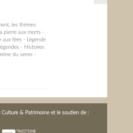
ment, les thèmes
a pierre aux morts -
te aux fées - Légende
légendes - Histoires
 reine du semis -
- Légende - La
eur de Darte - La
Un air d'accordéon -
déon - La java bleue
Histoire - Le
 fleur de blé noir -
iques concernant la
Culture & Patrimoine et le soutien de :