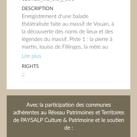
DESCRIPTION
Enregistrement d'une balade
théâtralisée faite au massif de Vouan, à
la découverte des noms de lieux et des
légendes du massif. Piste 1 : la pierre à
martin, louise de Fillinges, la mère au
Maurice, Chauffemérande, la
Lire plus
Lombardie, la génie à nard, le champ
RIGHTS
des patates Piste 2 : la source ou
;;
gouille qui rit, Boisinges et le Vouan
des fées Piste 3 : le nom de Vouan, le
trou du leu, la roche lanley, la pierre
chauve Piste 4 : le pain de sucre, la
Avec la participation des communes
combe noire, le saix du saix, le trou aux
adhérentes au Réseau Patrimoines et Territoires
mules, la tune aux fayes Piste 5 : le
de PAYSALP Culture & Patrimoine et le soutien
raccourci de Vouan, lecture de
de :
paysages, grande gueule, les meulières