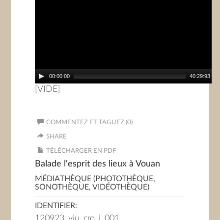
00:00:00
40:29:93
[VIDE]
COMMENTEZ ET TAGUEZ (0)
SHARE
TÉLÉCHARGER EN PDF
Balade l'esprit des lieux à Vouan
MÉDIATHÈQUE (PHOTOTHÈQUE,
SONOTHÈQUE, VIDÉOTHÈQUE)
IDENTIFIER:
120923_viu_cro_j_001