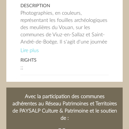
DESCRIPTION
Photographies, en couleurs,
représentant les fouilles archéologiques
des meulières du Vouan, sur les
communes de Viuz-en-Sallaz et Saint-
André-de-Boëge. Il s'agit d'une journée
portes-ouvertes permettant de visiter
Lire plus
les fouilles. Les meulières sont des lieux
RIGHTS
où des meules (roues en pierres) sont
;;
extraites de la roche. Celles du Mont
Vouan sont classées Monument
Historique et comptent parmi les
carrières les plus spectaculaires au
Avec la participation des communes
monde.
adhérentes au Réseau Patrimoines et Territoires
de PAYSALP Culture & Patrimoine et le soutien
de :