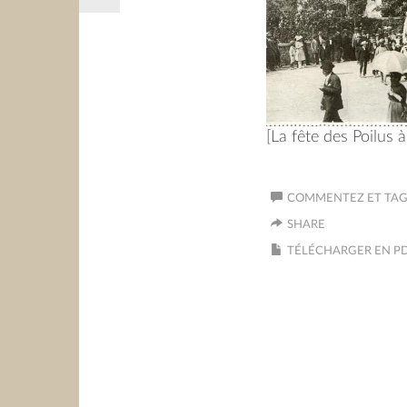
[La fête des Poilus 
COMMENTEZ ET TAGU
SHARE
TÉLÉCHARGER EN P