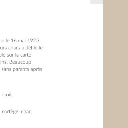
nue le 16 mai 1920.
rs chars a défilé le
ble sur la carte
elins. Beaucoup
s sans parents après
 suite des
ertains de ces
comme "Pupilles de
 droit
; cortège; char;