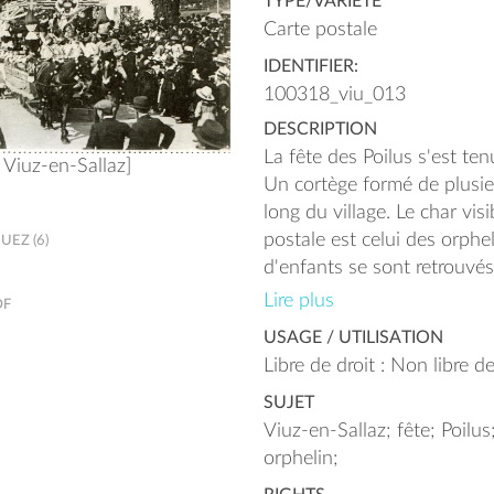
TYPE/VARIÉTÉ
Carte postale
IDENTIFIER:
100318_viu_013
DESCRIPTION
La fête des Poilus s'est te
à Viuz-en-Sallaz]
Un cortège formé de plusieu
long du village. Le char visi
postale est celui des orph
EZ (6)
d'enfants se sont retrouvé
la mort de ces derniers à la
Lire plus
DF
évènements de la guerre. C
USAGE / UTILISATION
enfants ont été reconnus 
Libre de droit : Non libre de
la Nation".
SUJET
Viuz-en-Sallaz; fête; Poilus
orphelin;