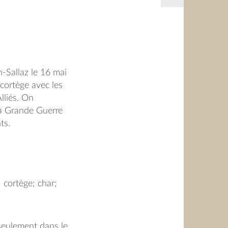
n-Sallaz le 16 mai
 cortège avec les
Alliés. On
la Grande Guerre
ts.
; cortège; char;
 seulement dans le