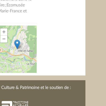
oire.;Ecomusée
rie-France et
+
−
Culture & Patrimoine et le soutien de :