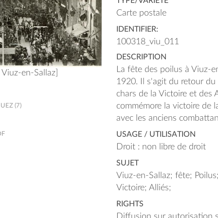
TYPE/VARIÉTÉ
Carte postale
IDENTIFIER:
100318_viu_011
DESCRIPTION
La fête des poilus à Viuz-e
à Viuz-en-Sallaz]
1920. Il s'agit du retour du
chars de la Victoire et des 
commémore la victoire de 
EZ (7)
avec les anciens combattan
USAGE / UTILISATION
DF
Droit : non libre de droit
SUJET
Viuz-en-Sallaz; fête; Poilus
Victoire; Alliés;
RIGHTS
Diffusion sur autorisation