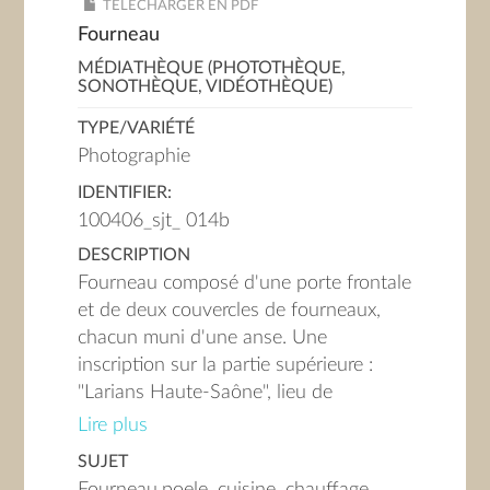
TÉLÉCHARGER EN PDF
Fourneau
MÉDIATHÈQUE (PHOTOTHÈQUE,
SONOTHÈQUE, VIDÉOTHÈQUE)
TYPE/VARIÉTÉ
Photographie
IDENTIFIER:
100406_sjt_ 014b
DESCRIPTION
Fourneau composé d'une porte frontale
et de deux couvercles de fourneaux,
chacun muni d'une anse. Une
inscription sur la partie supérieure :
"Larians Haute-Saône", lieu de
fabrication. Il provient de Saint-Jean-
Lire plus
de-Tholome.
SUJET