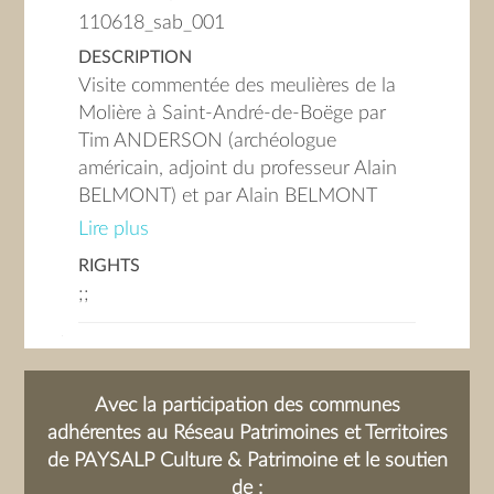
110618_sab_001
DESCRIPTION
Visite commentée des meulières de la
Molière à Saint-André-de-Boëge par
Tim ANDERSON (archéologue
américain, adjoint du professeur Alain
BELMONT) et par Alain BELMONT
(responsable du laboratoire
Lire plus
archéologique de recherche historique
RIGHTS
Rhône Alpes, Maison des Sciences et
;;
de l'Homme, professeur à l'université
Grenoble II), - Début de la visite avec
Tim ANDERSON. On entend le bruit
des étudiants de Grenoble en
Avec la participation des communes
archéologie qui fouillent, Explications
adhérentes au Réseau Patrimoines et Territoires
sur la formation des strates, l'évolution
de PAYSALP Culture & Patrimoine et le soutien
en taille des meules, l'extraction et le
de :