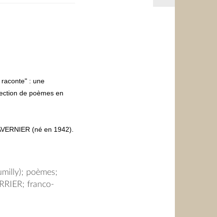
 raconte" : une
élection de poèmes en
AVERNIER (né en 1942).
SONGEON (1880-1940).
n patoise de la fable de
urmi" de Just SONGEON.
umilly); poèmes;
RIER; franco-
é MARCOZ D'ECLE