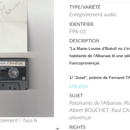
TYPE/VARIÉTÉ
Enregistrement audio
IDENTIFIER:
FPA-01
DESCRIPTION
"La Marie-Louise d'Boëufi no z'in
habitante de l'Albanais lit une s
francoprovençal.
1/ "Joset", poème de Fernand T
2/ "Mon pèri", poème de Just 
Lire plus
3/ "L'grilyè e la rosta", traductio
SUJET
La Fontaine "La cigale et la fo
Patoisants de l'Albanais (R
4/ "La rzula d'çhalande".
Albert BOUCHET; Paul CAR
5/ "Alma alma".
provençal
strement / face A
6/ "La vaçhe qu'a fé 5 viô".
RIGHTS
7/ "Mon croêzu", poème d'Aim