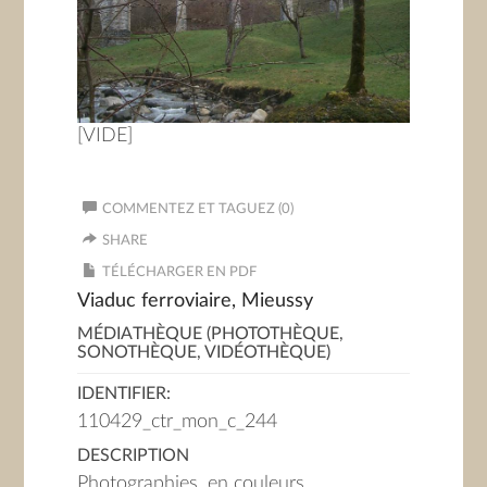
[VIDE]
COMMENTEZ ET TAGUEZ (0)
SHARE
TÉLÉCHARGER EN PDF
Viaduc ferroviaire, Mieussy
MÉDIATHÈQUE (PHOTOTHÈQUE,
SONOTHÈQUE, VIDÉOTHÈQUE)
IDENTIFIER:
110429_ctr_mon_c_244
DESCRIPTION
Photographies, en couleurs,