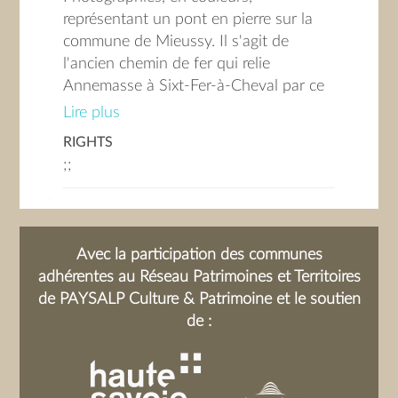
représentant un pont en pierre sur la
commune de Mieussy. Il s'agit de
l'ancien chemin de fer qui relie
Annemasse à Sixt-Fer-à-Cheval par ce
beau viaduc transformé aujourd'hui en
Lire plus
passerelle piétonne. Ce chemin de fer a
RIGHTS
arrêté son fonctionnement en 1959.
;;
Fiche aimablement complétée par J.
SERRALONGUE
Avec la participation des communes
adhérentes au Réseau Patrimoines et Territoires
de PAYSALP Culture & Patrimoine et le soutien
de :